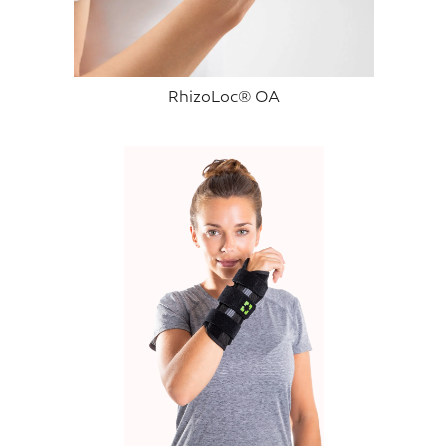
RhizoLoc® OA