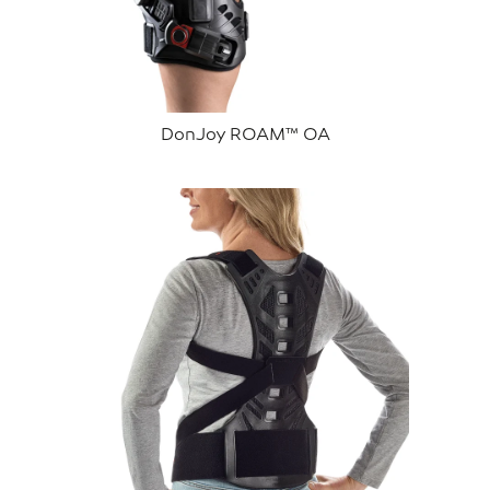
DonJoy ROAM™ OA