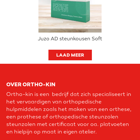
Juzo AD steunkousen Soft
LAAD MEER
OVER ORTHO-KIN
Ortho-kin is een bedrijf dat zich specialiseert in
het vervaardigen van orthopedische
hulpmiddelen zoals het maken van een orthese,
een prothese of orthopedische steunzolen
steunzolen met certificaat voor oa. platvoeten
en hielpijn op maat in eigen atelier.