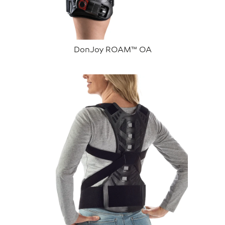
DonJoy ROAM™ OA