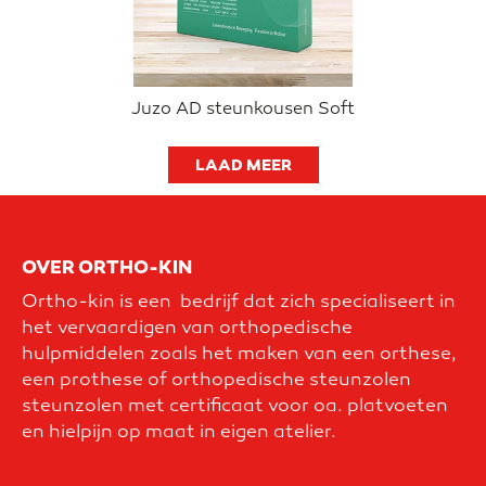
Juzo AD steunkousen Soft
LAAD MEER
OVER ORTHO-KIN
Ortho-kin is een bedrijf dat zich specialiseert in
het vervaardigen van orthopedische
hulpmiddelen zoals het maken van een orthese,
een prothese of orthopedische steunzolen
steunzolen met certificaat voor oa. platvoeten
en hielpijn op maat in eigen atelier.