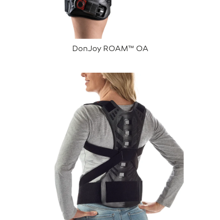
DonJoy ROAM™ OA