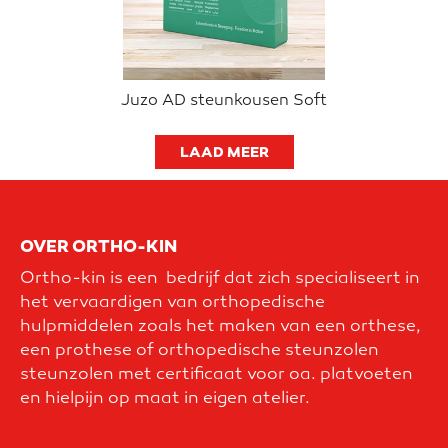
Juzo AD steunkousen Soft
LAAD MEER
OVER ORTHO-KIN
Ortho-kin is een bedrijf dat zich specialiseert in
het vervaardigen van orthopedische
hulpmiddelen zoals het maken van een orthese,
een prothese of orthopedische steunzolen
steunzolen met certificaat voor oa. platvoeten
en hielpijn op maat in eigen atelier.