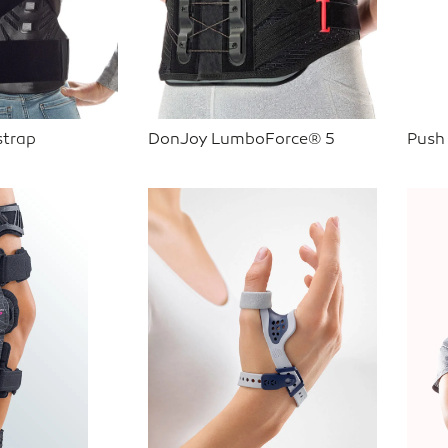
strap
DonJoy LumboForce® 5
Push