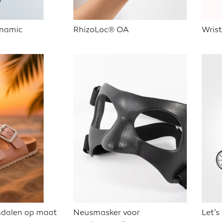
namic
RhizoLoc® OA
Wris
andalen op maat
Neusmasker voor
Let’s