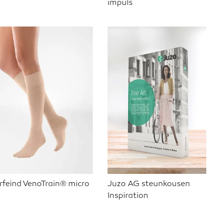
impuls
rfeind VenoTrain® micro
Juzo AG steunkousen
Inspiration