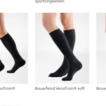
sportongevallen
noTrain®
Bauerfeind VenoTrain® soft
Baue