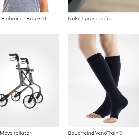
t Embrace -Brace ID
Naked prosthetics
 Move rollator
Bauerfeind VenoTrain®