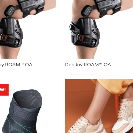
oy ROAM™ OA
DonJoy ROAM™ OA
UW!