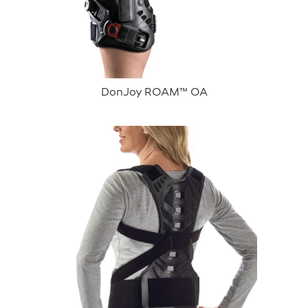
DonJoy ROAM™ OA