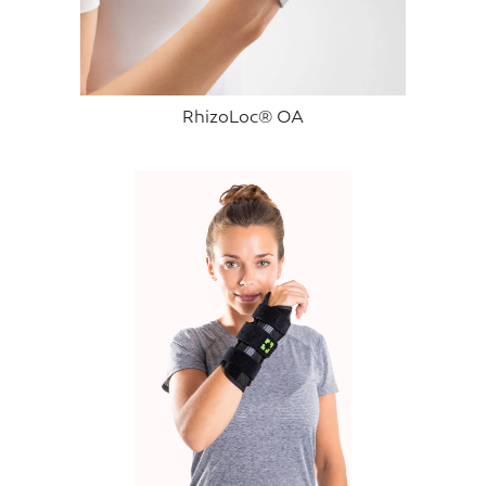
RhizoLoc® OA