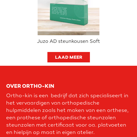
Juzo AD steunkousen Soft
LAAD MEER
OVER ORTHO-KIN
Ortho-kin is een bedrijf dat zich specialiseert in
het vervaardigen van orthopedische
hulpmiddelen zoals het maken van een orthese,
een prothese of orthopedische steunzolen
steunzolen met certificaat voor oa. platvoeten
en hielpijn op maat in eigen atelier.