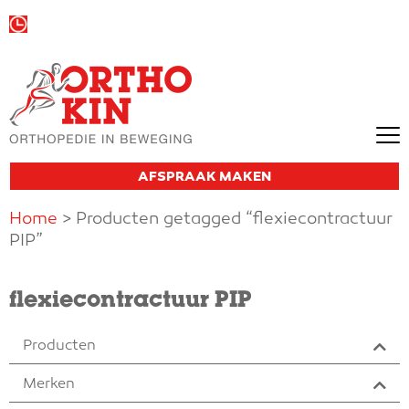
Wij zijn vandaag open van
09:00 tot 13:00
en van
13:30 tot 18:00
AFSPRAAK MAKEN
Home
> Producten getagged “flexiecontractuur
PIP”
flexiecontractuur PIP
Producten
Merken