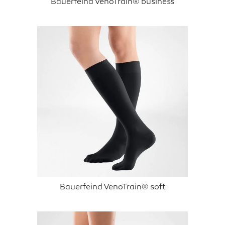
Bauerfeind VenoTrain® business
Bauerfeind VenoTrain® soft