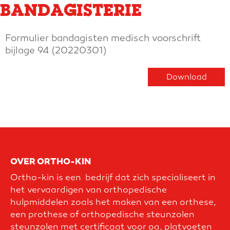
BANDAGISTERIE
Formulier bandagisten medisch voorschrift
bijlage 94 (20220301)
Download
OVER ORTHO-KIN
Ortho-kin is een bedrijf dat zich specialiseert in
het vervaardigen van orthopedische
hulpmiddelen zoals het maken van een orthese,
een prothese of orthopedische steunzolen
steunzolen met certificaat voor oa. platvoeten