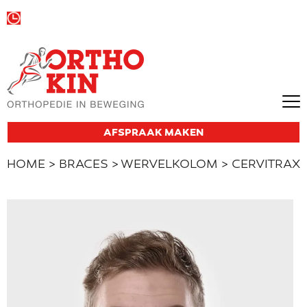
Wij zijn vandaag open van
09:00 tot 13:00
en van
13:30 tot 17:00
AFSPRAAK MAKEN
HOME
>
BRACES
>
WERVELKOLOM
> CERVITRAX