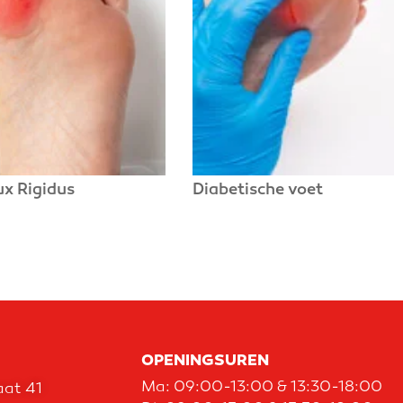
ux Rigidus
Diabetische voet
OPENINGSUREN
Ma: 09:00-13:00 & 13:30-18:00
at 41