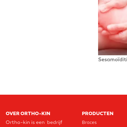
Sesamoïdit
OVER ORTHO-KIN
PRODUCTEN
Ortho-kin is een bedrijf
Braces