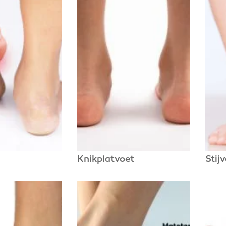
Knikplatvoet
Stij