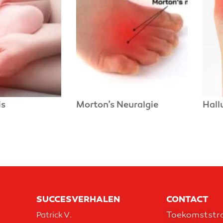
is
Morton’s Neuralgie
Hall
SUCCESVERHALEN
CONTACT
Toekomststra
Patrick V.