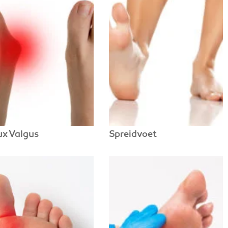
ux Valgus
Spreidvoet